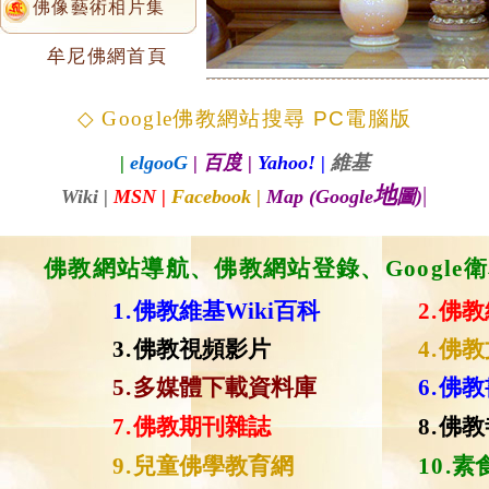
佛像藝術相片集
牟尼
佛
網
首
頁
◇ Google佛教網站搜尋
PC電腦版
|
elgooG
|
百度
|
Yahoo!
|
維基
地
|
Wiki
|
MSN
|
Facebook
|
Map
(Google
圖
)
佛教網站導航
、
佛教
網站登錄、
Googl
1.
佛教維基Wiki百科
2.
佛教
3.
佛教視頻影片
4.
佛教
5.
多媒體下載資料庫
6.
佛教
7.
佛教期刊雜誌
8.
佛教
9.
兒童佛學教育網
10.
素