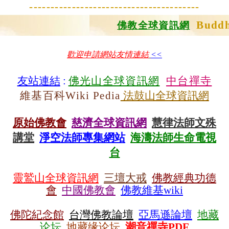
----------------------------------------
Buddh
佛教全球資訊網
歡迎申請網站友情連結
<<
友站連結
:
佛光山全球資訊網
中台禪寺
維基百科Wiki Pedia
法鼓山全球資訊網
原始佛教會
慈濟全球資訊網
慧律法師文殊
講堂
淨空法師專集網站
海濤法師生命電視
台
靈鷲山全球資訊網
三壇大戒
佛教經典功德
會
中國佛教會
佛教維基wiki
佛陀紀念館
台灣佛教論壇
亞馬遜論壇
地藏
论坛
地藏缘论坛
潮音禪寺PDF