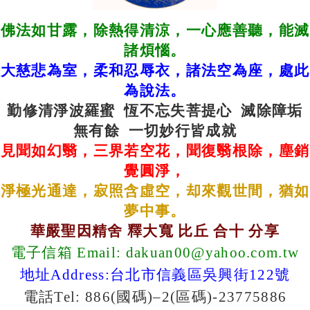
佛法如甘露，除熱得清涼，一心應善聽，能滅
諸煩惱。
大慈悲為室，柔和忍辱衣，諸法空為座，處此
為說法。
勤修清淨波羅蜜
恆不忘失菩提心
滅除障垢
無有餘
一切妙行皆成就
見聞如幻翳，三界若空花，聞復翳根除，塵銷
覺圓淨，
淨極光通達，寂照含虛空，却來觀世間，猶如
夢中事。
華嚴聖因精舍 釋大寬 比丘 合十 分享
電子信箱 Email:
dakuan00@yahoo.com.tw
地址Address:台北市信義區吳興街122號
電話Tel: 886(國碼)–2(區碼)-23775886