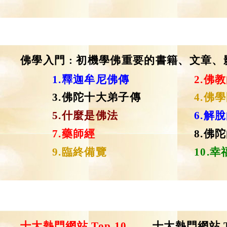
佛學入門
: 初機學佛重要的書籍、文章、
1.
釋迦牟尼佛傳
2.
佛教
3.
佛陀十大弟子傳
4.
佛學
5.
什麼是佛法
6.
解脫
7.
藥師經
8.
佛陀
9.
臨終備覽
10.
幸
十大熱門網站 Top 10
十大熱門網站 Top