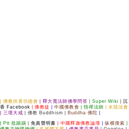
|
佛教供香功德會
|
釋大寬法師佛學問答
|
Super Wiki
|
沉
香 Facebook
|
佛教徒
|
中國佛教會
|
悟禪法師
|
水陸法會
|
三壇大戒
|
佛教 Buddhism
|
Buddha 佛陀
|
|
Ptt 批踢踢
|
免責聲明書
|
中國釋迦佛教論壇
|
纵横搜索
|
佛教文物購物網
|
多媒體下載
|
佛教書店書局
|
Google+
|