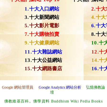
1.
十大入口網站
2.
十大
3.
十大新聞網站
4.
十大
5.
十大影片電影
6.
十大
7.
十大購物拍賣
8.
十大
9.
十大健康網站
10.
十
11.
十大雜誌網站
12.
十
13.
十大公益網站
14.
十
15.
十大網路書店
16.
十
Google 網站管理員
Google Analytics 網站分析
弘憶佛教論
壇
佛教維基百科。佛學資料 Buddhism Wiki Pedia Books