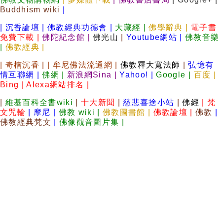
Buddhism wiki
|
|
沉香論壇
|
佛教經典功德會
|
大藏經
|
佛學辭典
|
電子書
免費下載
|
佛陀紀念館
|
佛光山
|
Youtube網站
|
佛教音樂
|
佛教經典
|
|
奇楠沉香
|
|
牟尼佛法流通網
|
佛教釋大寬法師
|
弘憶有
情互聯網
|
佛網
|
新浪網Sina
|
Yahoo!
|
Google
|
百度
|
Bing
|
Alexa網站排名
|
|
維基百科全書wiki
|
十大新聞
|
慈悲喜捨小站
|
佛經
|
梵
文咒輪
|
摩尼
|
佛教 wiki
|
佛教圖書館
|
佛教論壇
|
佛教
|
佛教經典梵文
|
佛像觀音圖片集
|
|
求職
|
新聞
|
電視
|
影音
|
字典
|
拍賣
|
MP3
|
健康
|
知
識
|
雜誌
|
生活
|
下載
|
網路書店
|
佛光山
|
佛陀紀念館
|
佛教如來宗
|
|
楞嚴經
|
金剛經
|
大悲咒
|
楞嚴咒
|
法師
|
佛教經典數位
圖書
|
陀羅尼
|
佛教線上
|
佛教維基
|
網路書店