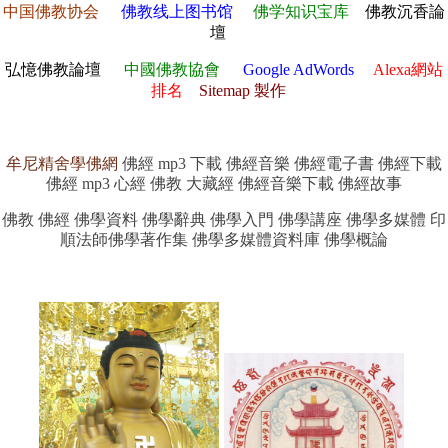
中国佛教协会
佛教线上图书馆
佛学知识宝库
佛教沉香論
壇
弘憶佛教論壇
中國佛教協會
Google AdWords
Alexa網站
排名
Sitemap 製作
牟尼精舍學佛網
佛經 mp3 下載 佛經音樂 佛經電子書 佛經下載
佛經 mp3 心經 佛教 大藏經 佛經音樂下載 佛經故事
佛教 佛經 佛學資料 佛學辭典 佛學入門 佛學講座 佛學多媒體 印
順法師佛學著作集 佛學多媒體資料庫 佛學概論