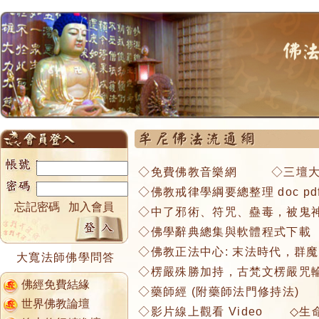
◇
免費佛教音樂網
◇
三壇大
◇
佛教戒律學綱要總整理 doc pd
忘記密碼
加入會員
◇
中了邪術、符咒、蠱毒，被鬼
◇
佛學辭典總集與軟體程式下載
◇
佛教正法中心: 末法時代，群
大寬法師佛學問答
◇
楞嚴殊勝加持，古梵文楞嚴咒輪
佛經免費結緣
◇
藥師經 (附藥師法門修持法)
世界佛教論壇
◇
影片線上觀看 Video
◇
生