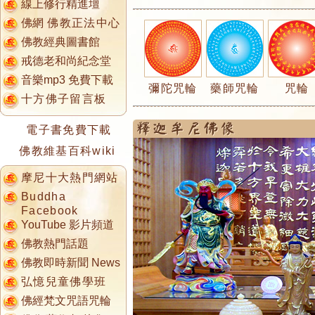
線上修行精進壇
佛網
佛教正法中心
佛教經典圖書館
戒德老和尚紀念堂
音樂mp3 免費下載
彌陀咒輪
藥師咒輪
咒輪
十方佛子留言板
電子書免費下載
佛教維基百科wiki
摩尼十大熱門網站
Buddha
Facebook
YouTube 影片頻道
佛教熱門話題
佛教即時新聞 News
弘憶兒童佛學班
佛經梵文咒語咒輪