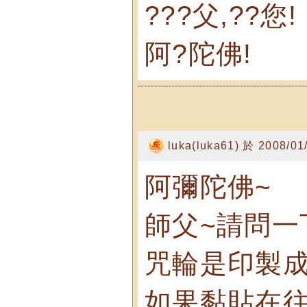
???父,??您!
阿?陀佛!
luka(luka61) 於 2008/0
阿彌陀佛~
師父~請問一
咒輪是印製成
如果黏貼在往