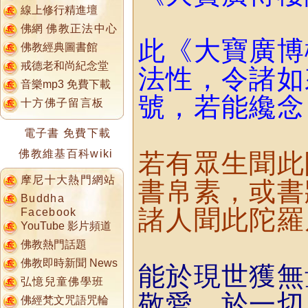
線上修行精進壇
佛網
佛教正法中心
此《大寶廣博
佛教經典圖書館
戒德老和尚紀念堂
法性，令諸如
音樂mp3 免費下載
號，若能纔念
十方佛子留言板
電子書 免費下載
佛教維基百科wiki
若有眾生聞此
摩尼十大熱門網站
書帛素，或書
Buddha
諸人聞此陀羅
Facebook
YouTube 影片頻道
佛教熱門話題
佛教即時新聞 News
能於現世獲無
弘憶兒童佛學班
敬愛，於一切
佛經梵文咒語咒輪