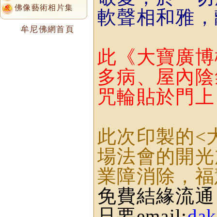
佛像藝術相片集
軟聲相和雅，
牟尼佛網首頁
此《大寶廣博
多病、屋內陰
咒輪貼於門上
此次印製的
<
場法會的開光
業障消除，福
免費結緣流通
只要
email:
da