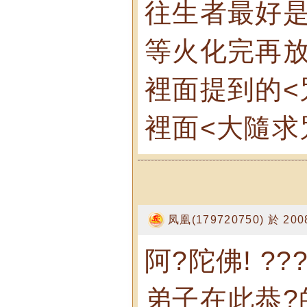
往生者最好是
等火化完再放
裡面提到的<
裡面<大隨求
凤凰(179720750) 於 2008
阿?陀佛! ??
弟子在此恭?