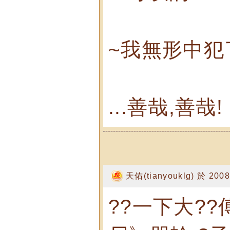
~我無形中犯
...善哉,善哉!
天佑(tianyouklg) 於 2008
??一下大?