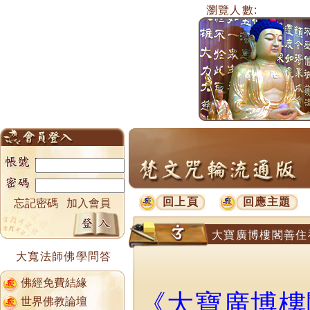
瀏覽人數:
回上頁
回應主題
忘記密碼
加入會員
大寶廣博樓閣善住
大寬法師佛學問答
佛經免費結緣
《大寶廣博樓
世界佛教論壇