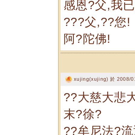
感恩?父,我已
???父,??您!
阿?陀佛!
xujing(xujing) 於 2008/
??大慈大悲
末?徐?
??牟尼法?