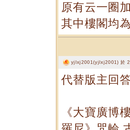
原有云一圈
其中樓閣均
yjlxj2001(yjlxj2001) 於
代替版主回答天佑(
《大寶廣博
羅尼》咒輪 