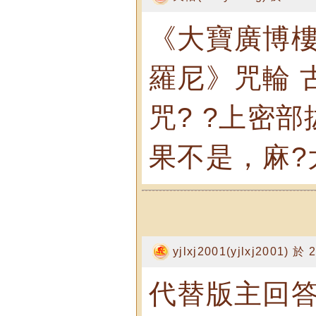
《大寶廣博
羅尼》咒輪 
咒? ?上密部
果不是，麻?
yjlxj2001(yjlxj2001) 於
代替版主回答：天佑