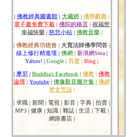
|
佛教經典圖書館
|
大藏經
|
佛學辭典
|
電子書免費下載
|
佛陀的格言
|
祝福您
幸福快樂
|
慈悲小站
|
佛教音樂
|
|
佛教經典功德會
|
大寬法師佛學問答
|
線上修行精進壇
|
佛網
|
新浪網Sina
|
Yahoo!
|
Google
|
百度
|
Bing
|
|
摩尼
|
Buddha's Facebook
|
佛教
|
佛教
論壇
|
Youtube
|
佛像觀音圖片集
|
佛經
梵文咒語
|
|
求職
|
新聞
|
電視
|
影音
|
字典
|
拍賣
|
MP3
|
健康
|
知識
|
雜誌
|
生活
|
下載
|
網路書店
|