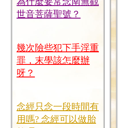
為什麼要常念南無觀
世音菩薩聖號？
幾次險些犯下手淫重
罪，末學該怎麼辦
呀？
念經只念一段時間有
用嗎?
念經可以做胎