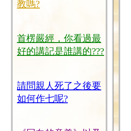
教嗎?
首楞嚴經，你看過最
好的講記是誰講的???
請問親人死了之後要
如何作七呢?