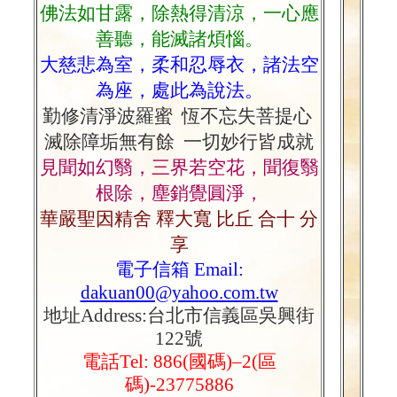
佛法如甘露，除熱得清涼，一心應
善聽，能滅諸煩惱。
大慈悲為室，柔和忍辱衣，諸法空
為座，處此為說法。
勤修清淨波羅蜜
恆不忘失菩提心
滅除障垢無有餘
一切妙行皆成就
見聞如幻翳，三界若空花，聞復翳
根除，塵銷覺圓淨，
華嚴聖因精舍 釋大寬 比丘 合十 分
享
電子信箱
Email:
dakuan00@yahoo.com.tw
地址
Address:台北市信義區吳興街
122號
電話
Tel: 886(國碼)–2(區
碼)-23775886