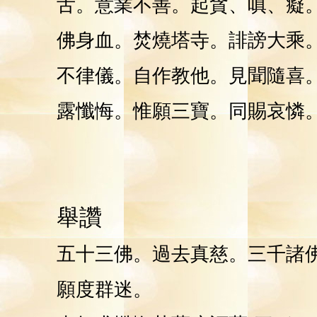
舌。意業不善。起貪、嗔、癡
佛身血。焚燒塔寺。誹謗大乘
不律儀。自作教他。見聞隨喜
露懺悔。惟願三寶。同賜哀憐
舉讚
五十三佛。過去真慈。三千諸
願度群迷。