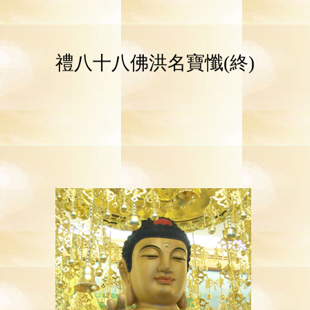
禮八十八佛洪名寶懺(終)