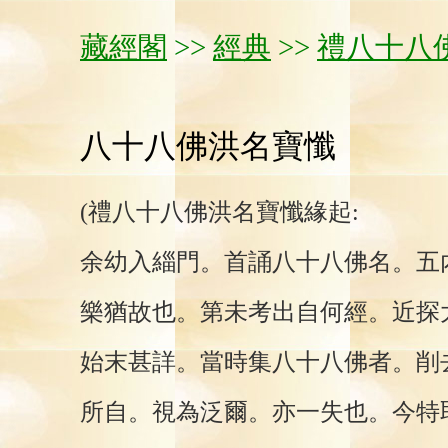
藏經閣
>>
經典
>>
禮八十八
八十八佛洪名寶懺
(禮八十八佛洪名寶懺緣起:
余幼入緇門。首誦八十八佛名。五
樂猶故也。第未考出自何經。近探
始末甚詳。當時集八十八佛者。削
所自。視為泛爾。亦一失也。今特