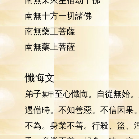
南無未來星宿劫千佛
南無十方一切諸佛
南無藥王菩薩
南無藥上菩薩
懺悔文
弟子
至心懺悔。自從無始。
某甲
遇僧時。不知善惡。不信因果
不為。身業不善。行殺、盜、