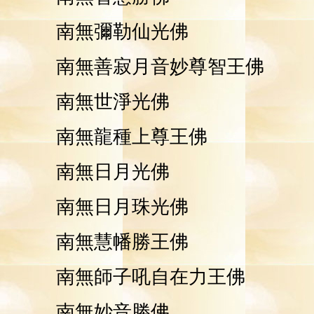
南無彌勒仙光佛
南無善寂月音妙尊智王佛
南無世
淨
光佛
南無龍種上尊王佛
南無日月光佛
南無日月珠光佛
南無慧幡勝王佛
南無師子吼自在力王佛
南無妙音勝佛