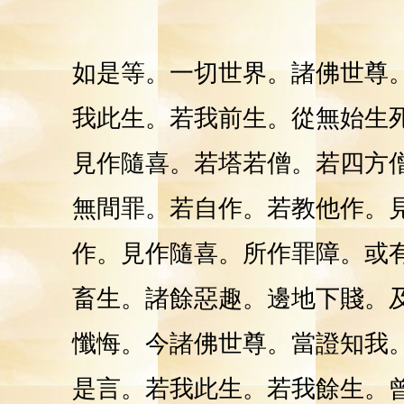
如是等。一切世界。諸佛世尊
我此生。若我前生。從無始生
見作隨喜。若塔若僧。若四方
無間罪。若自作。若教他作。
作。見作隨喜。所作罪障。或
畜生。諸餘惡趣。邊地下賤。
懺悔。今諸佛世尊。當證知我
是言。若我此生。若我餘生。