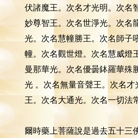
伏諸魔王。次名才光明。次名
妙尊智王。次名世
淨
光。次名
光。次名慧
幢
勝王。次名師子
幢。次名觀世燈。次名慧威燈
曼那華光。次名優曇鉢羅華殊
光 。次名無量音聲王。次名
王。次名大通光。次名一切法
爾
時藥上菩薩說是過去五十三