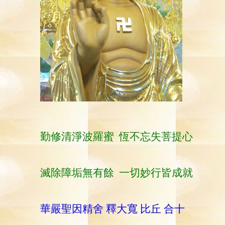
勤修清淨波羅蜜
恆不忘失菩提心
滅除障垢無有餘
一切妙行皆成就
華嚴聖因精舍 釋大寬 比丘 合十