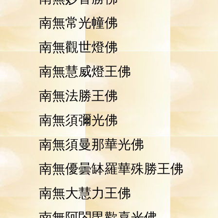
南無常光幢佛
南無觀世燈佛
南無慧威燈王佛
南無法勝王佛
南無須彌光佛
南無須曼那華光佛
南無優曇缽羅華殊勝王佛
南無大慧力王佛
南無阿閦毘歡喜光佛