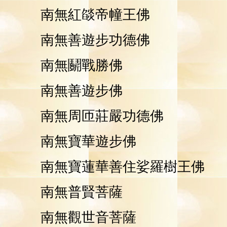
南無紅燄帝幢王佛
南無善遊步功德佛
南無鬬戰勝佛
南無善遊步佛
南無周匝莊嚴功德佛
南無寶華遊步佛
南無寶蓮華善住娑羅樹王佛
南無普賢菩薩
南無觀世音菩薩