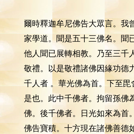
爾時釋迦牟尼佛告大眾言。我
家學道。聞是五十三佛名。聞
他人聞已展轉相教。乃至三千
敬禮。以是敬禮諸佛因緣功德
千人者 。華光佛為首。下至
是也。此中千佛者。拘留孫佛
佛。後千佛者。日光如來為首
佛告寶積。十方現在諸佛善德