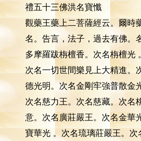
禮五十三佛洪名寶懺
觀藥王藥上二菩薩經云。爾時
名。告言，法子，過去有佛。
多摩羅跋栴檀香。次名栴檀光
次名一切世間樂見上大精進。
德光明。次名金剛牢強普散金
次名慈力王。次名慈藏。次名
意。次名廣莊嚴王。次名金華
寶華光 。次名琉璃莊嚴王。