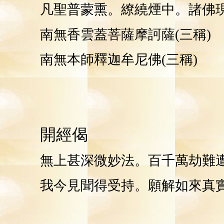
凡聖普蒙熏。繚繞煙中。諸佛
南無香雲蓋菩薩摩訶薩(三稱)
南無本師釋迦牟尼佛(三稱)
開經偈
無上甚深微妙法。百千萬劫難
我今見聞得受持。願解如來真