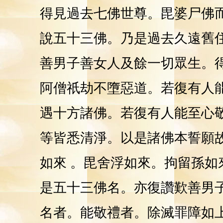
得見過去七佛世尊。毘婆尸佛
說五十三佛。乃是過去久遠舊
善男子善女人及餘一切眾生。
阿僧祇劫不墮惡道。若復有人
遇十方諸佛。若復有人能至心
等皆悉清淨。以是諸佛本誓願
如來 。毘舍浮如來。拘留孫
是五十三佛名。亦復讚歎善男
名者。能敬禮者。除滅罪障如