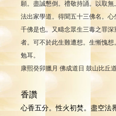
願。盡誠懇倒。禮敬持誦。以取無
法出家學道。得聞五十三佛名。心
千佛是也。又疇念眾生三毒之罪深
者。可不於此生難遭想。生慚愧想
勉耳。
康熙癸卯臘月 佛成道日 鼓山比丘道
香讚
心香五分。性火初焚。盡空法