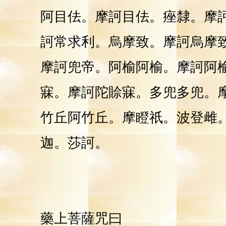
阿目佉。摩訶目佉。痤隸。摩
訶常求利。烏摩致。摩訶烏摩
摩訶兜帝。阿榆阿榆。摩訶阿
寐。摩訶陀賒寐。多兜多兜。
竹丘阿竹丘。摩瞪祇。波登雌
迦。莎訶。
藥上菩薩咒曰