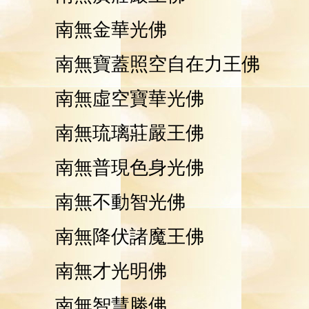
南無金華
光
佛
南無寶蓋照空自在力王佛
南無虛空寶華光佛
南無琉璃莊嚴王佛
南無普現色身光佛
南無不動智光佛
南無降伏諸魔王佛
南無才光明佛
南無智慧勝佛