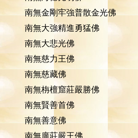
南無金剛牢強普散金光佛
南無大強精進
勇
猛佛
南無大悲光佛
南無慈力王佛
南無慈藏佛
南無栴檀窟莊嚴勝佛
南無賢善首佛
南無善意佛
南無廣莊嚴王佛