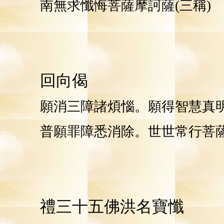
南無求懺悔菩薩摩訶薩(三稱)
回向偈
願消三障諸煩惱。願得智慧真
普願罪障悉消除。世世常行菩
禮三十五佛洪名寶懺