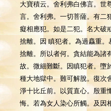
大寶積云。舍利弗白佛言。世
言。舍利弗。一切菩薩。有二
癡相應犯。如是二犯。名大破
捨離。因 瞋犯者。為過麤重
捨離。所以者何。貪結能為諸
故。微細難斷。因瞋犯者。墮
種大地獄中。難可解脫。復次
淨十比丘前。以質直心。殷重
悔。若為女人染心所觸。及因