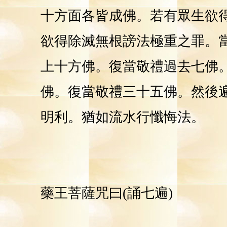
十方面各皆成佛。若有眾生欲
欲得除滅無根謗法極重之罪。
上十方佛。復當敬禮過去七佛
佛。復當敬禮三十五佛。然後
明利。猶如流水行懺悔法。
藥王菩薩咒曰(誦七遍)