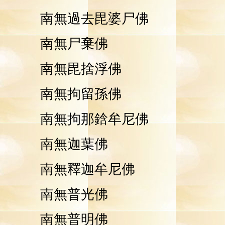
南無過去毘婆尸佛
南無尸棄佛
南無毘捨浮佛
南無拘留孫佛
南無拘那鋡牟尼佛
南無迦葉佛
南無釋迦牟尼佛
南無普光佛
南無普明佛