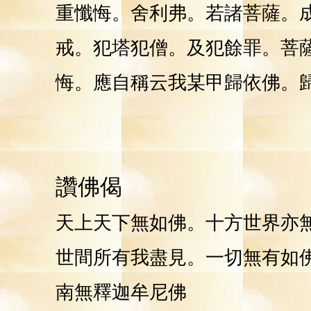
重懺悔。舍利弗。若諸菩薩。
戒。犯塔犯僧。及犯餘罪。菩
悔。應自稱云我某甲歸依佛。
讚佛偈
天上天下無如佛。十方世界亦
世間所有我盡見。一切無有如
南無釋迦牟尼佛