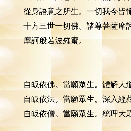
從身語意之所生。一切我今皆
十方三世一切佛。諸尊菩薩摩
摩訶般若波羅蜜。
自皈依佛。當願眾生。體解大
自皈依法。當願眾生。深入經
自皈依僧。當願眾生。統理大