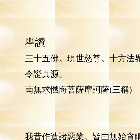
舉讚
三十五佛。現世慈尊。十方法
令證真源。
南無求懺悔菩薩摩訶薩(三稱)
我昔作造諸惡業。皆由無始貪