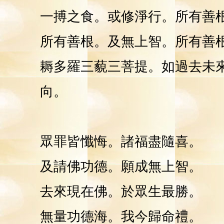
一搏之食。或修淨行。所有善
所有善根。及無上智。所有善
耨多羅三藐三菩提。如過去未
向。
眾罪皆懺悔。諸福盡隨喜。
及請佛功德。願成無上智。
去來現在佛。於眾生最勝。
無量功德海。我今歸命禮。