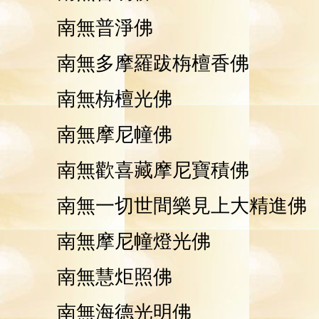
南無普淨佛
南無多摩羅跋栴檀香佛
南無栴檀光佛
南無摩尼幢佛
南無歡喜藏摩尼寶積佛
南無一切世間樂見上大精進佛
南無摩尼幢燈光佛
南無慧炬照佛
南無海德光明佛