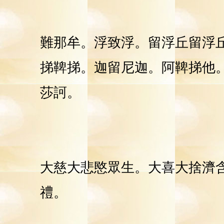
難那牟。浮致浮。留浮丘留浮
挮
鞞
挮
。迦留尼迦。阿鞞
挮
他
莎訶。
大慈大悲愍眾生。大喜大捨濟
禮。