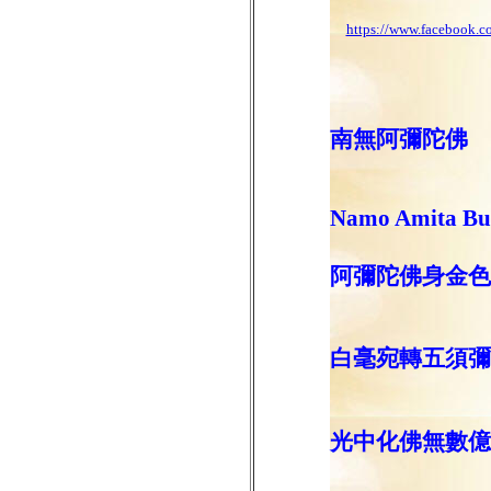
https://www.facebook
南無阿彌陀佛
Namo Amita B
阿彌陀佛身金色
白毫宛轉五須彌
光中化佛無數億