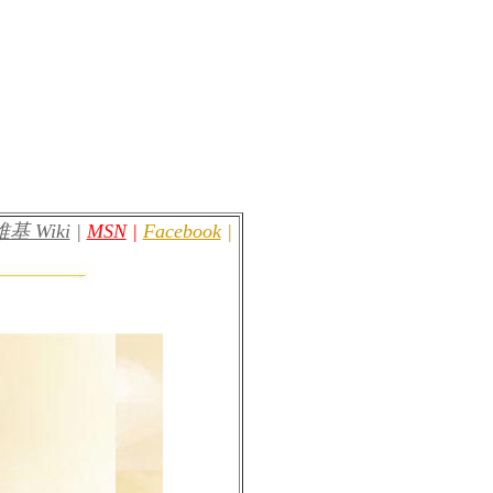
維基 Wiki
|
MSN
|
Facebook
|