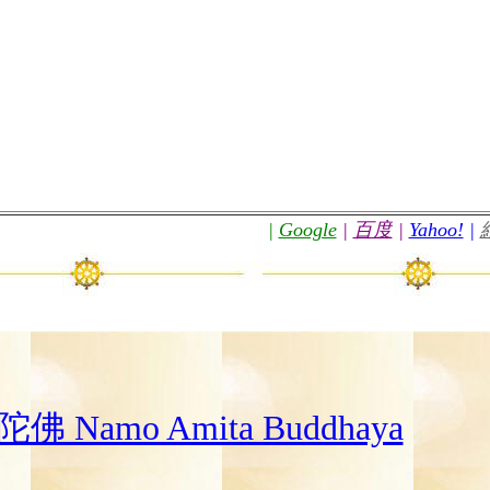
|
Google
|
百度
|
Yahoo!
|
 Namo Amita Buddhaya